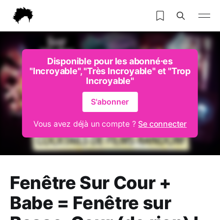
Disponible pour les abonné⸱es
"Incroyable", "Très Incroyable" et "Trop
Incroyable"
S'abonner
Vous avez déjà un compte ?
Se connecter
Fenêtre Sur Cour +
Babe = Fenêtre sur