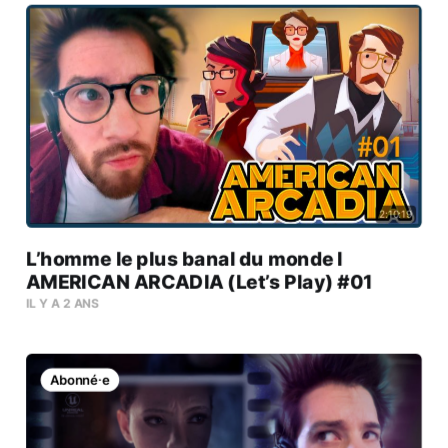
2:10:19
L’homme le plus banal du monde l
AMERICAN ARCADIA (Let’s Play) #01
IL Y A 2 ANS
Abonné⸱e