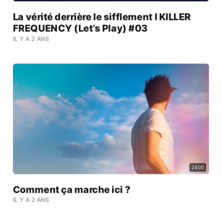
La vérité derrière le sifflement l KILLER
FREQUENCY (Let’s Play) #03
IL Y A 2 ANS
24:00
Comment ça marche ici ?
IL Y A 2 ANS