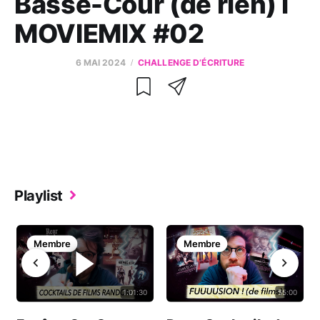
Basse-Cour (de rien) l
MOVIEMIX #02
6 MAI 2024
CHALLENGE D’ÉCRITURE
Playlist
Membre
Membre
1:01:30
55:00