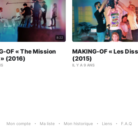
8:22
-OF « The Mission
MAKING-OF « Les Diss
 » (2016)
(2015)
NS
IL Y A 9 ANS
Mon compte
Ma liste
Mon historique
Liens
F.A.Q