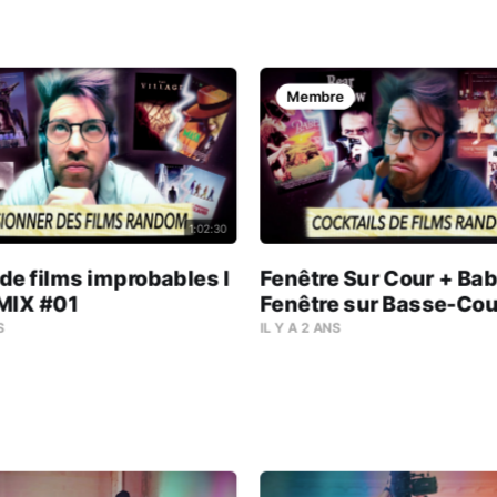
Membre
1:02:30
de films improbables l
Fenêtre Sur Cour + Bab
MIX #01
Fenêtre sur Basse-Cou
rien) l MOVIEMIX #02
S
IL Y A 2 ANS