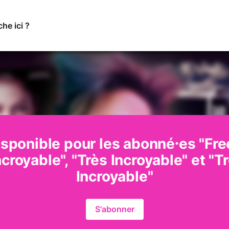
e ici ?
isponible pour les abonné⸱es "Free
ncroyable", "Très Incroyable" et "T
Incroyable"
S'abonner