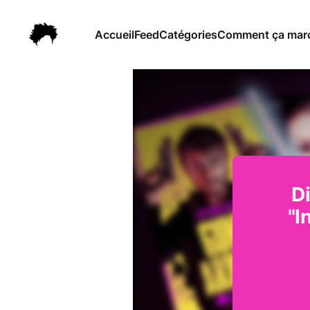
Accueil
Feed
Catégories
Comment ça march
D
"I