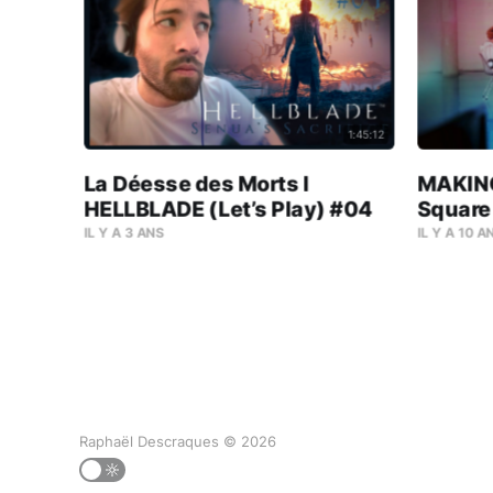
1:45:12
La Déesse des Morts l
MAKING
HELLBLADE (Let’s Play) #04
Square
IL Y A 3 ANS
IL Y A 10 A
Raphaël Descraques © 2026