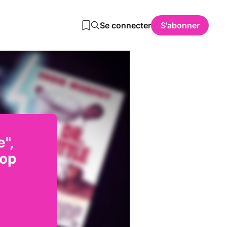
Se connecter
S'abonner
",
rop