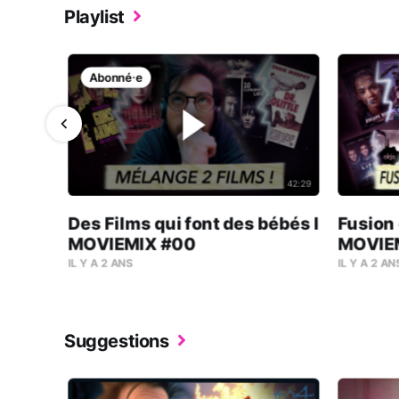
Playlist
Abonné⸱e
1:11:11
42:29
Des Films qui font des bébés l
Fusion 
GE
MOVIEMIX #00
MOVIE
IL Y A 2 ANS
IL Y A 2 AN
Suggestions