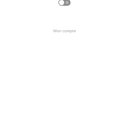
Mon compte
Ma liste
Mon historique
Liens
F.A.Q
Bunseed.org
Powered by Ghost