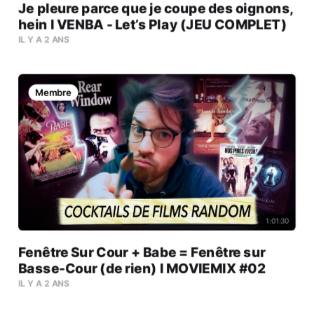
Je pleure parce que je coupe des oignons,
hein l VENBA - Let’s Play (JEU COMPLET)
IL Y A 2 ANS
Membre
1:01:30
Fenêtre Sur Cour + Babe = Fenêtre sur
Basse-Cour (de rien) l MOVIEMIX #02
IL Y A 2 ANS