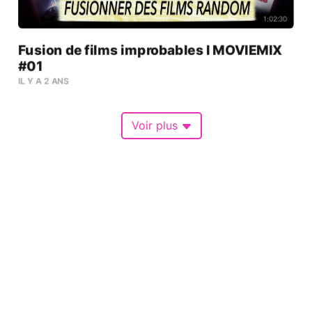
1:02:30
Fusion de films improbables l MOVIEMIX
#01
IL Y A 2 ANS
Voir plus