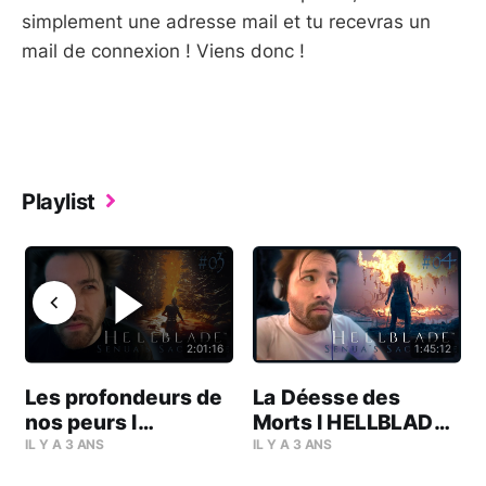
simplement une adresse mail et tu recevras un
mail de connexion ! Viens donc !
Playlist
2:01:16
1:45:12
e
Les profondeurs de
La Déesse des
E
nos peurs l
Morts l HELLBLADE
HELLBLADE (Let’s
(Let’s Play) #04
IL Y A 3 ANS
IL Y A 3 ANS
Play) #03