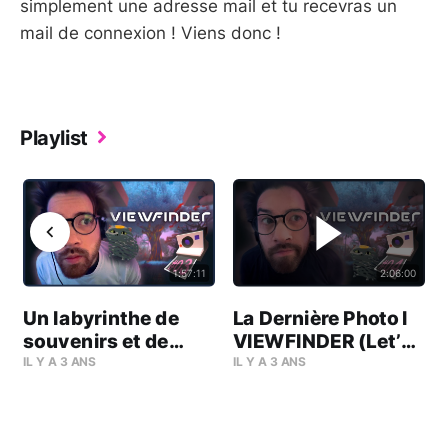
simplement une adresse mail et tu recevras un
mail de connexion ! Viens donc !
Playlist
1:57:11
2:06:00
Un labyrinthe de
La Dernière Photo l
souvenirs et de
VIEWFINDER (Let’s
merveilles oubliées
Play) #04
IL Y A 3 ANS
IL Y A 3 ANS
l VIEWFINDER (Let’s
Play) #03