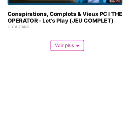
4:32:28
Conspirations, Complots & Vieux PC l THE
OPERATOR - Let’s Play (JEU COMPLET)
IL Y A 2 ANS
Voir plus