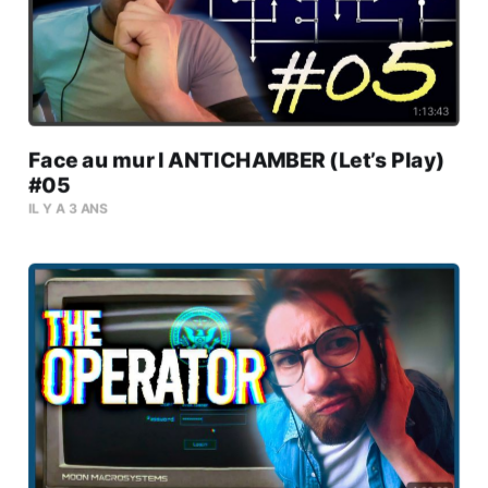
1:13:43
Face au mur l ANTICHAMBER (Let’s Play)
#05
IL Y A 3 ANS