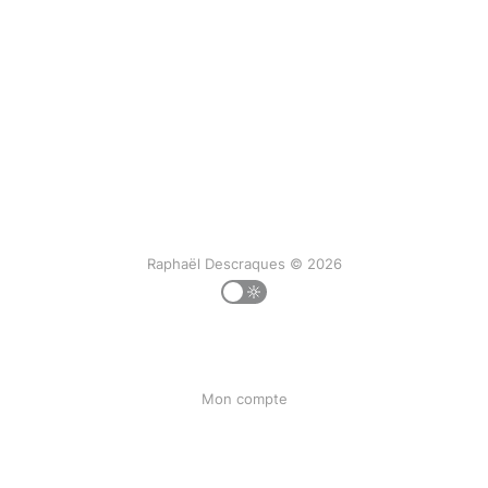
Raphaël Descraques © 2026
Mon compte
Ma liste
Mon historique
Liens