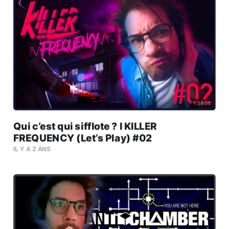
1:58:05
Qui c’est qui sifflote ? l KILLER
FREQUENCY (Let’s Play) #02
IL Y A 2 ANS