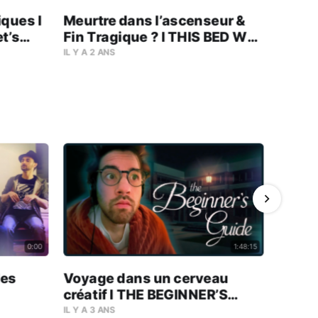
ques l
Meurtre dans l’ascenseur &
t’s
Fin Tragique ? l THIS BED WE
MADE (Let’s Play) #04
IL Y A 2 ANS
0:00
1:48:15
des
Voyage dans un cerveau
Pourq
créatif l THE BEGINNER’S
indép
GUIDE - Let’s Play (JEU
IL Y A 3 ANS
IL Y A 2 