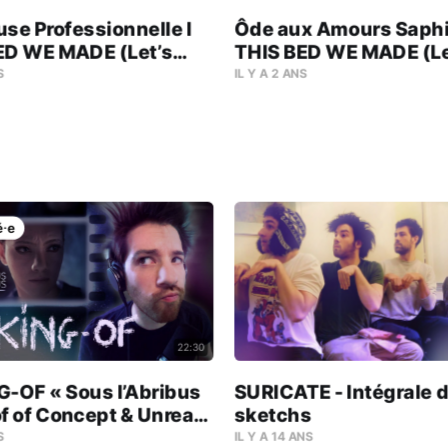
se Professionnelle l
Ôde aux Amours Saphi
ED WE MADE (Let’s
THIS BED WE MADE (Le
#02
Play) #03
S
IL Y A 2 ANS
⸱e
22:30
-OF « Sous l’Abribus
SURICATE - Intégrale 
of of Concept & Unreal
sketchs
S
IL Y A 14 ANS