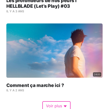
Les profondeurs de nos peurs l
HELLBLADE (Let’s Play) #03
IL Y A 3 ANS
24:00
Comment ça marche ici ?
IL Y A 2 ANS
Voir plus