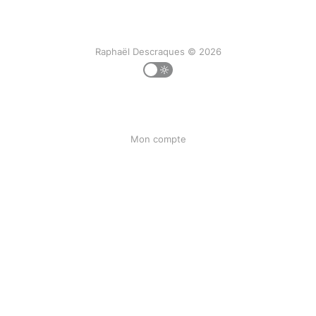
Raphaël Descraques © 2026
Mon compte
Ma liste
Mon historique
Liens
F.A.Q
Bunseed.org
Powered by Ghost